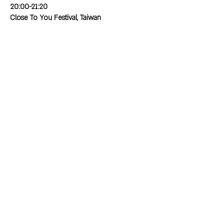
20:00-21:20
Close To You Festival, Taiwan
Tickets
Online version
2022 ©
SITE DESIGN BY
LINDA SOLAY
// SHAY PERSIL